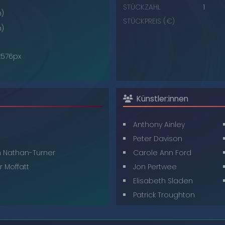
STÜCKZAHL
1
n)
STÜCKPREIS (€)
n)
x576px
Künstler:innen
Anthony Ainley
Peter Davison
 Nathan-Turner
Carole Ann Ford
r Moffatt
Jon Pertwee
Elisabeth Sladen
Patrick Troughton