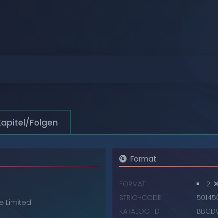
Durchstöbern
Durchstöbern
Durchstöbern
Durchstöbern
Durchstöbern
Kapitel/Folgen
Durchstöbern
Format
FORMAT
2
STRICHCODE
50145
e Limited
KATALOG-ID
BBCD