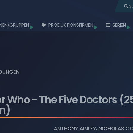
NEN/GRUPPEN
PRODUKTIONSFIRMEN
SERIEN
töbern
Durchstöbern
Durchstöbern
Durchstö
Durchstöbern
Durchstöbern
DUNGEN
Durchstöbern
Durchstöbern
or Who
- The Five Doctors (2
Durchstöbern
on)
Durchstöbern
ANTHONY AINLEY
,
NICHOLAS C
Durchstöbern