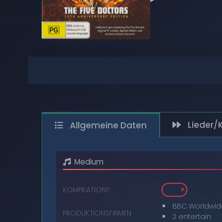
COMPACT DISCS
DIGITAL
DVDS
AUDIOKASSETTEN
VIDEOKASSETTEN
Lieder/
Allgemeine Daten
SCHALLPLATTEN
Medium
KOMPILATION?
BBC Worldwid
PRODUKTIONSFIRMEN
2 entertain