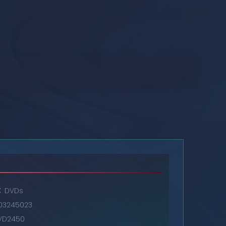
DVDs
03245023
VD2450