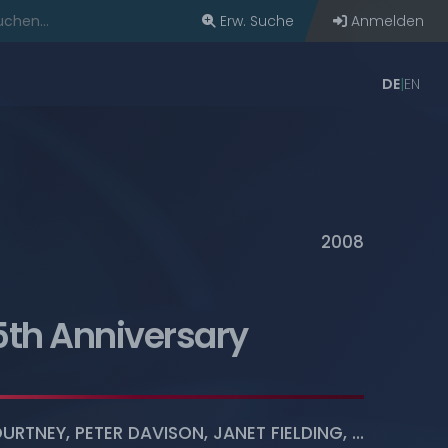
Erw. Suche
Anmelden
DE
EN
bern
2008
5th Anniversary
OURTNEY
,
PETER DAVISON
,
JANET FIELDING
, ...