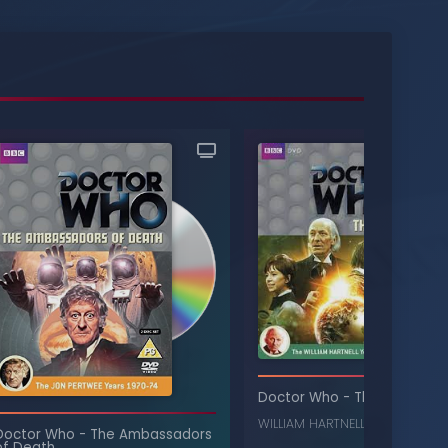
Doctor Who
-
The Ark
WILLIAM HARTNELL
,
JACKIE LANE
, 
Doctor Who
-
The Ambassadors
of Death