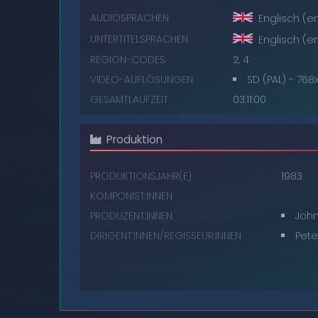
AUDIOSPRACHEN
Englisch (e
UNTERTITELSPRACHEN
Englisch (e
REGION-CODES
2, 4
VIDEO-AUFLÖSUNGEN
SD (PAL) - 768
GESAMTLAUFZEIT
03:11:00
Produktion
PRODUKTIONSJAHR(E)
1983
KOMPONIST:INNEN
PRODUZENT:INNEN
John
DIRIGENT:INNEN/REGISSEUR:INNEN
Pete