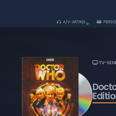
A/V-ARTIKEL
PERSO
Durchs
ALLE ARTIKEL
ALBEN
LIVE-AUFTRITTE
TV-SEN
FILME
MUSIK-VIDEOS
Doct
TV-SENDUNGEN
Editi
WIEDERGABELISTEN
BLU-RAY DISCS