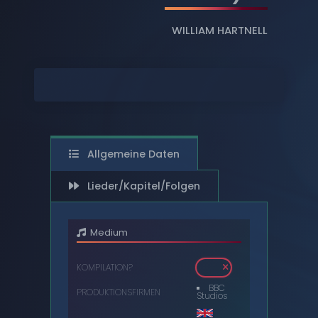
DIGITAL
WILLIAM HARTNELL
DVDS
AUDIOKASSETTEN
VIDEOKASSETTEN
SCHALLPLATTEN
Allgemeine Daten
Lieder/Kapitel/Folgen
Medium
KOMPILATION?
BBC
PRODUKTIONSFIRMEN
Studios