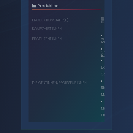
Produktion
1964,
PRODUKTIONSJAHR(E)
1965
KOMPONIST:INNEN
PRODUZENT:INNEN
Verity
Lambert
Christopher
Barry
Douglas
Camfield
DIRIGENT:INNEN/REGISSEUR:INNEN
Richard
Martin
Mervyn
Pinfield