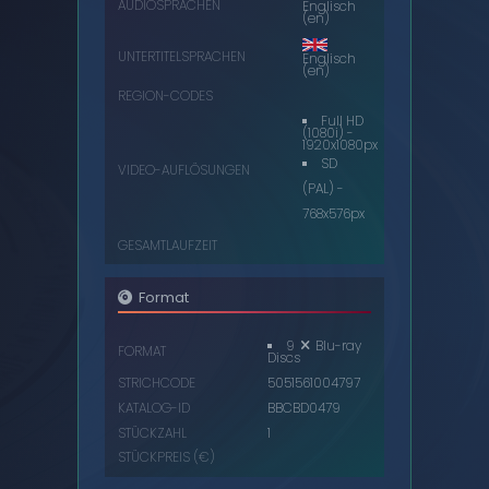
AUDIOSPRACHEN
Englisch
(en)
UNTERTITELSPRACHEN
Englisch
(en)
REGION-CODES
Full HD
(1080i) -
1920x1080px
SD
VIDEO-AUFLÖSUNGEN
(PAL) -
768x576px
GESAMTLAUFZEIT
Format
9
Blu-ray
FORMAT
Discs
STRICHCODE
5051561004797
KATALOG-ID
BBCBD0479
STÜCKZAHL
1
STÜCKPREIS (€)