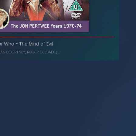
Colony in Space
-
Doctor Who
or Who
-
The Mind of Evil
, ...
KATY MANNING
,
ROGER DELGADO
LAS COURTNEY
,
ROGER DELGADO
, ...