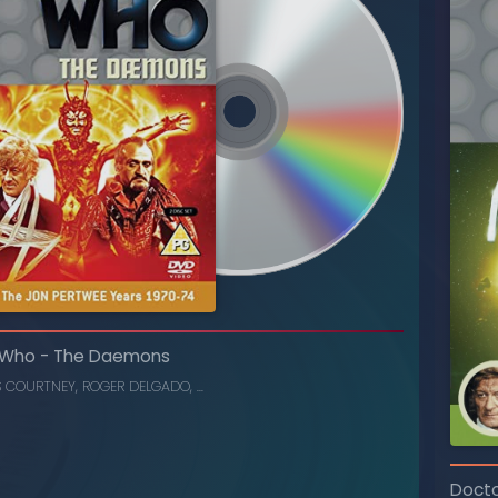
 Who
-
The Daemons
S COURTNEY
,
ROGER DELGADO
, ...
Doct