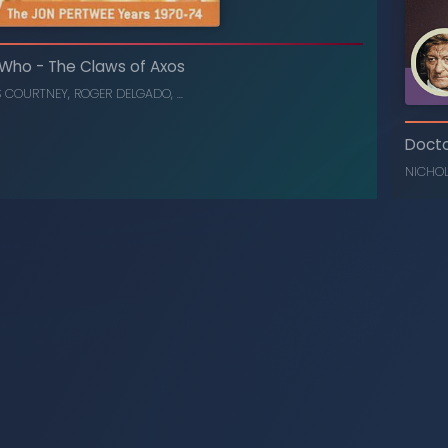
The Daemons
-
Doctor Who
, ...
ROGER DELGADO
,
NICHOLAS COURTNEY
 Who
-
The Claws of Axos
S COURTNEY
,
ROGER DELGADO
, ...
Doct
NICHO