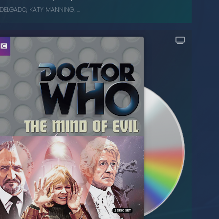
 DELGADO
,
KATY MANNING
, ...