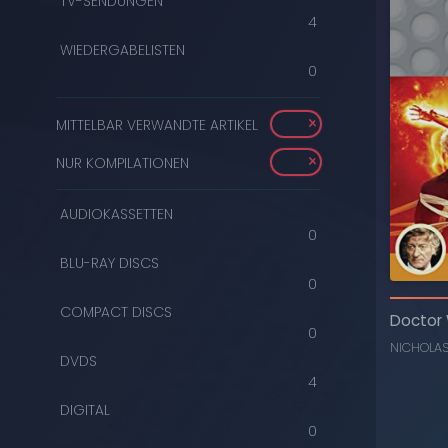
TV-SENDUNGEN
4
WIEDERGABELISTEN
0
MITTELBAR VERWANDTE ARTIKEL
NUR KOMPILATIONEN
AUDIOKASSETTEN
0
BLU-RAY DISCS
0
COMPACT DISCS
Doctor
0
NICHOLA
DVDS
4
DIGITAL
0