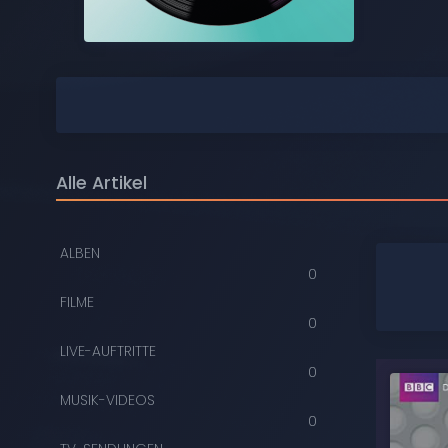
COMPACT DISCS
DIGITAL
DVDS
AUDIOKASSETTEN
Alle Artikel
VIDEOKASSETTEN
SCHALLPLATTEN
ALBEN
0
FILME
0
LIVE-AUFTRITTE
0
MUSIK-VIDEOS
0