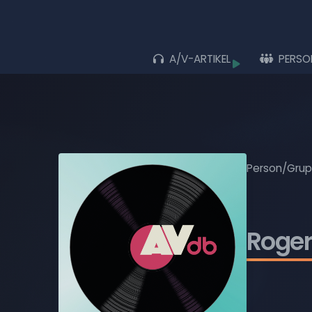
A/V-ARTIKEL
PERSO
Durchs
ALLE ARTIKEL
ALBEN
LIVE-AUFTRITTE
Person/Gru
FILME
MUSIK-VIDEOS
Roger
TV-SENDUNGEN
WIEDERGABELISTEN
BLU-RAY DISCS