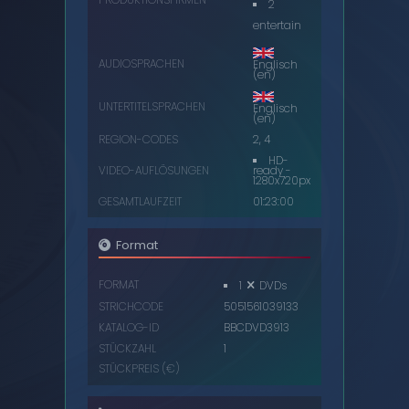
PRODUKTIONSFIRMEN
2
entertain
AUDIOSPRACHEN
Englisch
(en)
UNTERTITELSPRACHEN
Englisch
(en)
REGION-CODES
2, 4
HD-
VIDEO-AUFLÖSUNGEN
ready -
1280x720px
GESAMTLAUFZEIT
01:23:00
Format
FORMAT
1
DVDs
STRICHCODE
5051561039133
KATALOG-ID
BBCDVD3913
STÜCKZAHL
1
STÜCKPREIS (€)