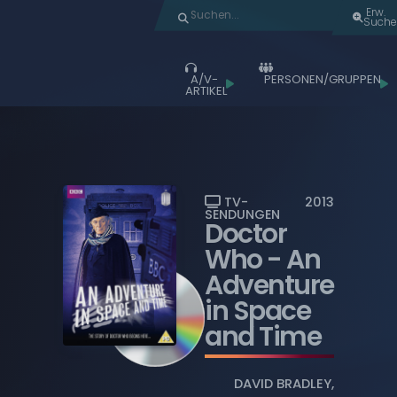
Erw.
Suche
A/V-
PERSONEN/GRUPPEN
ARTIKEL
Durchstöbern
ALLE ARTIKEL
ALBEN
LIVE-AUFTRITTE
TV-
2013
SENDUNGEN
Doctor
FILME
Who
- An
MUSIK-VIDEOS
Adventure
TV-SENDUNGEN
in Space
WIEDERGABELISTEN
and Time
BLU-RAY DISCS
DAVID BRADLEY
,
COMPACT DISCS