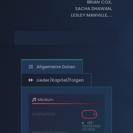
BRIAN COX
,
SACHA DHAWAN
,
DIGITAL
LESLEY MANVILLE
, ...
DVDS
AUDIOKASSETTEN
VIDEOKASSETTEN
SCHALLPLATTEN
Allgemeine Daten
Lieder/Kapitel/Folgen
Medium
KOMPILATION?
BBC
Worldwide
Limited