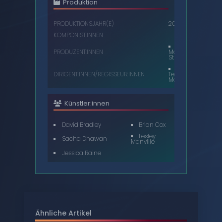
Produktion
PRODUKTIONSJAHR(E)
2013
KOMPONIST:INNEN
PRODUZENT:INNEN
Matt
Strevens
DIRIGENT:INNEN/REGISSEUR:INNEN
Terry
McDonough
Künstler:innen
David Bradley
Brian Cox
Lesley
Sacha Dhawan
Manville
Jessica Raine
Ähnliche Artikel