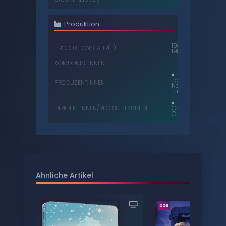
Produktion
1987,
PRODUKTIONSJAHR(E)
1988
KOMPONIST:INNEN
John
PRODUZENT:INNEN
Nathan-
Turner
DIRIGENT:INNEN/REGISSEUR:INNEN
Chris
Clough
Ähnliche Artikel