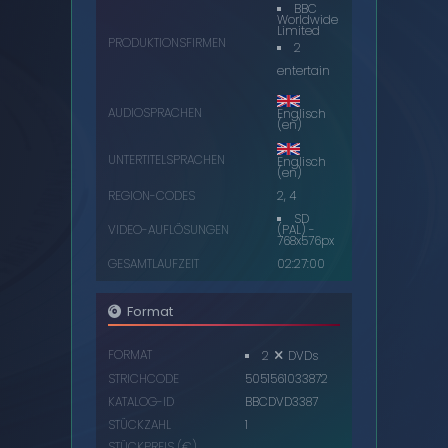
BBC
Worldwide
Limited
PRODUKTIONSFIRMEN
2
entertain
AUDIOSPRACHEN
Englisch
(en)
UNTERTITELSPRACHEN
Englisch
(en)
REGION-CODES
2, 4
SD
VIDEO-AUFLÖSUNGEN
(PAL) -
768x576px
GESAMTLAUFZEIT
02:27:00
Format
FORMAT
2
DVDs
STRICHCODE
5051561033872
KATALOG-ID
BBCDVD3387
STÜCKZAHL
1
STÜCKPREIS (€)