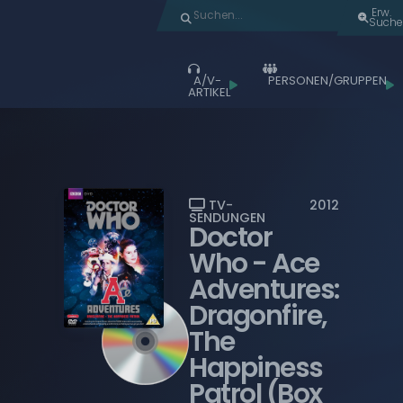
Erw.
Suche
A/V-
PERSONEN/GRUPPEN
ARTIKEL
Durchstöbern
ALLE ARTIKEL
ALBEN
LIVE-AUFTRITTE
TV-
2012
SENDUNGEN
Doctor
FILME
Who
- Ace
MUSIK-VIDEOS
Adventures:
TV-SENDUNGEN
Dragonfire,
WIEDERGABELISTEN
The
Happiness
BLU-RAY DISCS
Patrol (Box
COMPACT DISCS