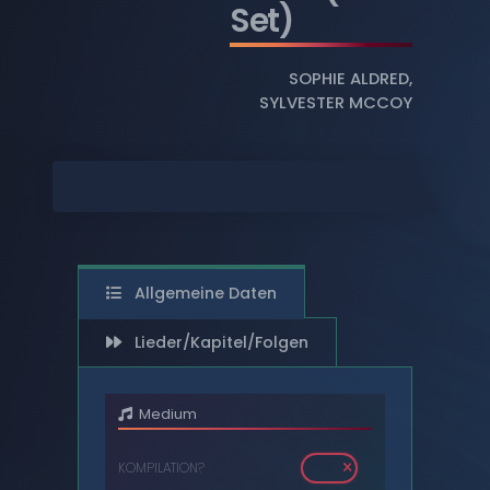
Set)
DIGITAL
SOPHIE ALDRED
,
DVDS
SYLVESTER MCCOY
AUDIOKASSETTEN
VIDEOKASSETTEN
SCHALLPLATTEN
Allgemeine Daten
Lieder/Kapitel/Folgen
Medium
KOMPILATION?