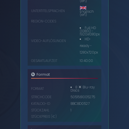
(en)
UNTERTITELSPRACHEN
Englisch
(en)
REGION-CODES
Full HD
(1080i) -
1920x1080px
HD-
VIDEO-AUFLÖSUNGEN
ready -
1280x720px
GESAMTLAUFZEIT
10:40:00
Format
8
Blu-ray
FORMAT
Discs
STRICHCODE
5051561005275
KATALOG-ID
BBCBD0527
STÜCKZAHL
1
STÜCKPREIS (€)