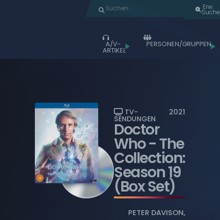
Erw.
Suche
A/V-
PERSONEN/GRUPPEN
ARTIKEL
Durchstöbern
ALLE ARTIKEL
ALBEN
LIVE-AUFTRITTE
TV-
2021
SENDUNGEN
Doctor
FILME
Who
- The
MUSIK-VIDEOS
Collection:
TV-SENDUNGEN
Season 19
WIEDERGABELISTEN
(Box Set)
BLU-RAY DISCS
PETER DAVISON
,
COMPACT DISCS