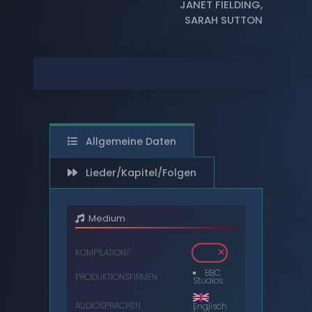
JANET FIELDING
,
SARAH SUTTON
DIGITAL
DVDS
AUDIOKASSETTEN
VIDEOKASSETTEN
SCHALLPLATTEN
Allgemeine Daten
Lieder/Kapitel/Folgen
Medium
KOMPILATION?
BBC
PRODUKTIONSFIRMEN
Studios
AUDIOSPRACHEN
Englisch