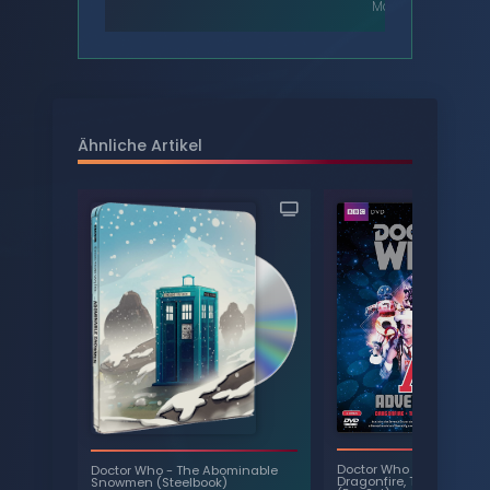
Moffatt
Ähnliche Artikel
Doctor Who
-
Ace Adven
Doctor Who
-
The Abominable
Dragonfire, The Happines
Snowmen (Steelbook)