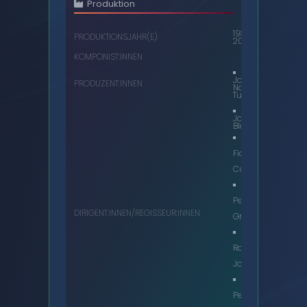
Produktion
1982,
PRODUKTIONSJAHR(E)
2021
KOMPONIST:INNEN
John
PRODUZENT:INNEN
Nathan-
Turner
John
Black
Fiona
Cumming
Peter
DIRIGENT:INNEN/REGISSEUR:INNEN
Grimwade
Ron
Jones
Peter