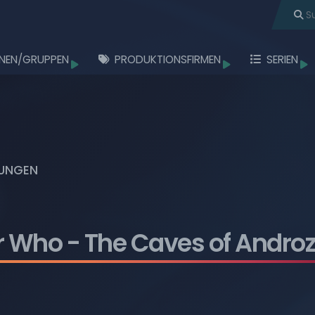
NEN/GRUPPEN
PRODUKTIONSFIRMEN
SERIEN
töbern
Durchstöbern
Durchstöbern
Durchstö
Durchstöbern
Durchstöbern
UNGEN
Durchstöbern
Durchstöbern
r Who
- The Caves of Andro
Durchstöbern
Durchstöbern
Durchstöbern