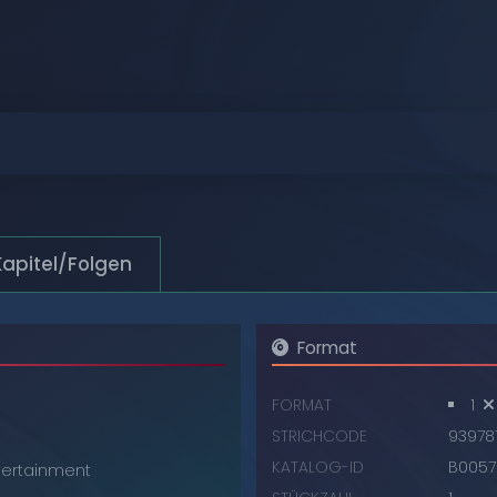
Durchstöbern
Durchstöbern
Durchstöbern
Durchstöbern
Durchstöbern
Kapitel/Folgen
Durchstöbern
Format
FORMAT
1
STRICHCODE
93978
KATALOG-ID
B0057
ertainment