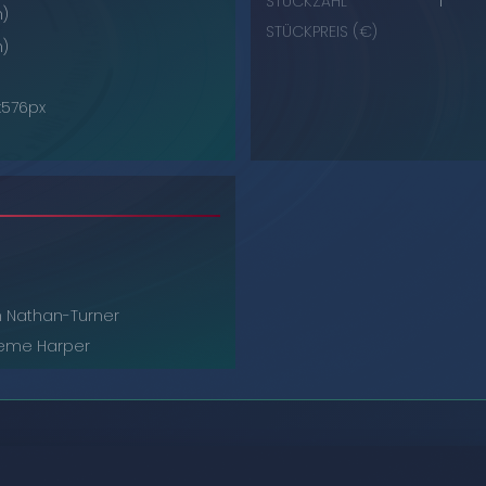
STÜCKZAHL
1
n)
STÜCKPREIS (€)
n)
x576px
 Nathan-Turner
eme Harper