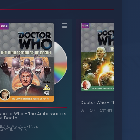
Doctor Who
-
The Ark
WILLIAM HARTNELL
,
JACKIE LANE
, 
Doctor Who
-
The Ambassadors
of Death
NICHOLAS COURTNEY
,
CAROLINE JOHN
, ...