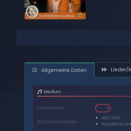
COMPACT DISCS
DIGITAL
DVDS
AUDIOKASSETTEN
VIDEOKASSETTEN
Lieder/
Allgemeine Daten
SCHALLPLATTEN
Medium
KOMPILATION?
ABC DVD
PRODUKTIONSFIRMEN
Roadshow Ent