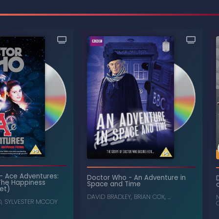
-
Ace Adventures:
Doctor Who
-
An Adventure in
The Happiness
Space and Time
Set)
DAVID BRADLEY
,
BRIAN COX
, ...
D
,
SYLVESTER MCCOY