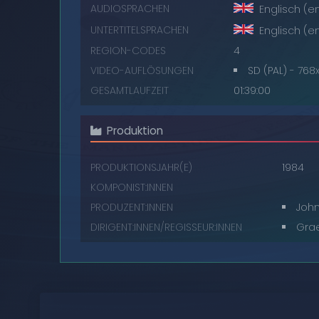
AUDIOSPRACHEN
Englisch (e
UNTERTITELSPRACHEN
Englisch (e
REGION-CODES
4
VIDEO-AUFLÖSUNGEN
SD (PAL) - 768
GESAMTLAUFZEIT
01:39:00
Produktion
PRODUKTIONSJAHR(E)
1984
KOMPONIST:INNEN
PRODUZENT:INNEN
John
DIRIGENT:INNEN/REGISSEUR:INNEN
Gra