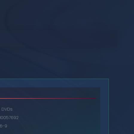
DVDs
10057692
6-9