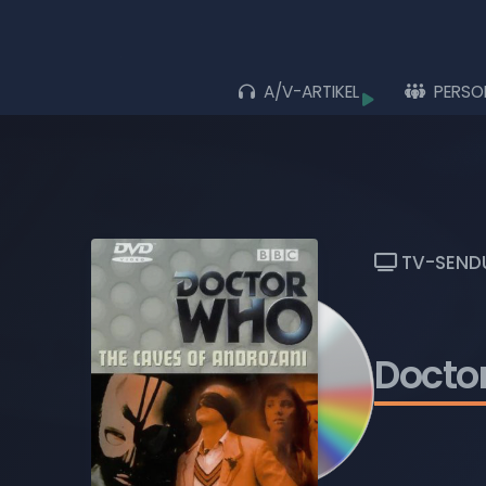
A/V-ARTIKEL
PERSO
Durchs
ALLE ARTIKEL
ALBEN
LIVE-AUFTRITTE
TV-SEND
FILME
MUSIK-VIDEOS
Docto
TV-SENDUNGEN
WIEDERGABELISTEN
BLU-RAY DISCS